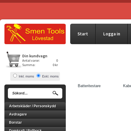
Start
Logga in
Din kundvagn
Antal varor:
0
Summa:
0 kr
Inkl. moms
Exkl. moms
Batteritestare
Kabe
Arbetskläder / Personskydd
Avdragare
Borstar
Domkraft / Pallbock