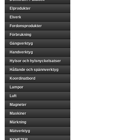
Elprodukter
Elverk
Fordonsprodukter
Förbrukning
Gängverktyg
Handverktyg
Hylsor och hylsnyckelsatser
Hållande och spännverktyg
Koordinatbord
Lampor
Luft
Magneter
Maskiner
Märkning
Mätverktyg
NYHETER