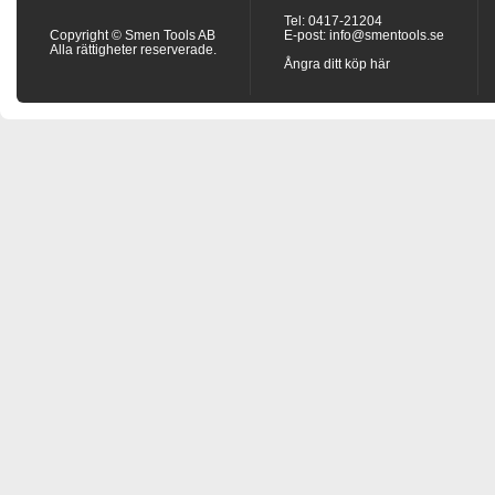
Tel: 0417-21204
Copyright © Smen Tools AB
E-post:
info@smentools.se
Alla rättigheter reserverade.
Ångra ditt köp här