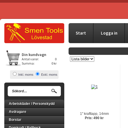
Start
Logga in
Din kundvagn
Antal varor:
0
Summa:
0 kr
Inkl. moms
Exkl. moms
Arbetskläder / Personskydd
Avdragare
1" krafttapp, 14mm
Pris: 490 kr
Borstar
Domkraft / Pallbock