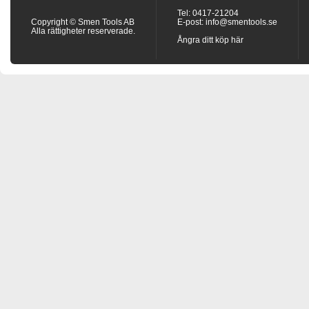
Tel: 0417-21204
Copyright © Smen Tools AB
E-post:
info@smentools.se
Alla rättigheter reserverade.
Ångra ditt köp här