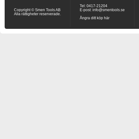
Tel: 0417-21204
Copyright © Smen Tools AB
E-post:
info@smentools.se
Alla rättigheter reserverade.
Ångra ditt köp här