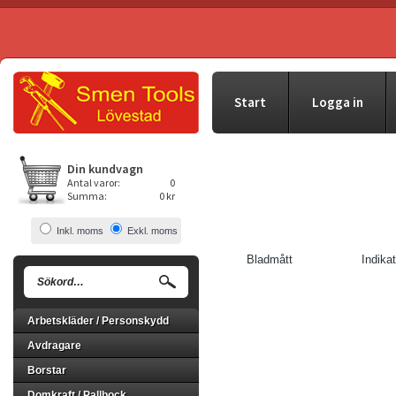
Start
Logga in
Din kundvagn
Antal varor:
0
Summa:
0 kr
Inkl. moms
Exkl. moms
Bladmått
Indikat
Arbetskläder / Personskydd
Avdragare
Borstar
Domkraft / Pallbock