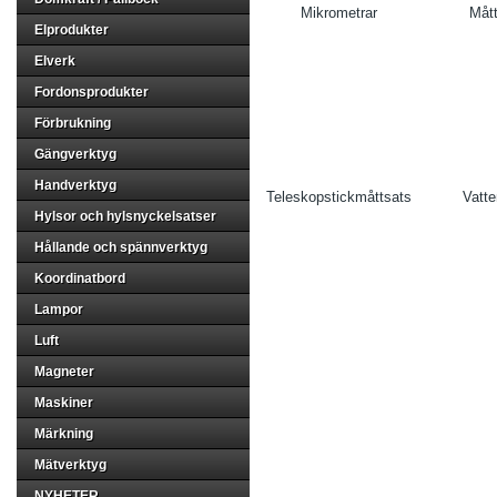
Mikrometrar
Måt
Elprodukter
Elverk
Fordonsprodukter
Förbrukning
Gängverktyg
Handverktyg
Teleskopstickmåttsats
Vatt
Hylsor och hylsnyckelsatser
Hållande och spännverktyg
Koordinatbord
Lampor
Luft
Magneter
Maskiner
Märkning
Mätverktyg
NYHETER