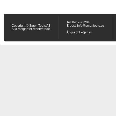
Tel: 0417-21204
Copyright © Smen Tools AB
E-post:
info@smentools.se
Alla rättigheter reserverade.
Ångra ditt köp här