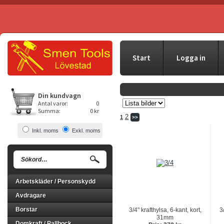
Start
Logga in
Din kundvagn
Antal varor:
0
Summa:
0 kr
2
1
>>
Inkl. moms
Exkl. moms
Arbetskläder / Personskydd
Avdragare
Borstar
3/4" krafthylsa, 6-kant, kort,
3
31mm
Domkraft / Pallbock