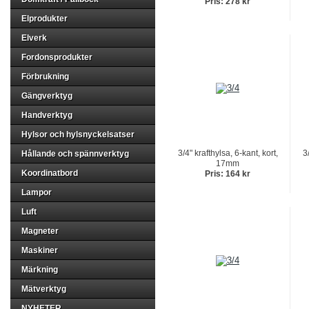
Pris: 278 kr
Elprodukter
Elverk
Fordonsprodukter
Förbrukning
Gängverktyg
Handverktyg
Hylsor och hylsnyckelsatser
3/4" krafthylsa, 6-kant, kort,
3
Hållande och spännverktyg
17mm
Koordinatbord
Pris: 164 kr
Lampor
Luft
Magneter
Maskiner
Märkning
Mätverktyg
NYHETER