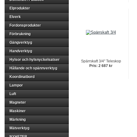
Elprodukter
Elverk
Fordonsprodukter
Förbrukning
Gängverktyg
Handverktyg
Hylsor och hylsnyckelsatser
Spärrskaft 3/4" Teleskop
Pris: 2 687 kr
Hållande och spännverktyg
Koordinatbord
Lampor
Luft
Magneter
Maskiner
Märkning
Mätverktyg
NYHETER