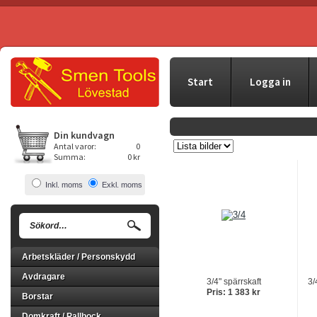
Start
Logga in
Din kundvagn
Antal varor:
0
Summa:
0 kr
Inkl. moms
Exkl. moms
Arbetskläder / Personskydd
Avdragare
3/4" spärrskaft
3/
Pris: 1 383 kr
Borstar
Domkraft / Pallbock