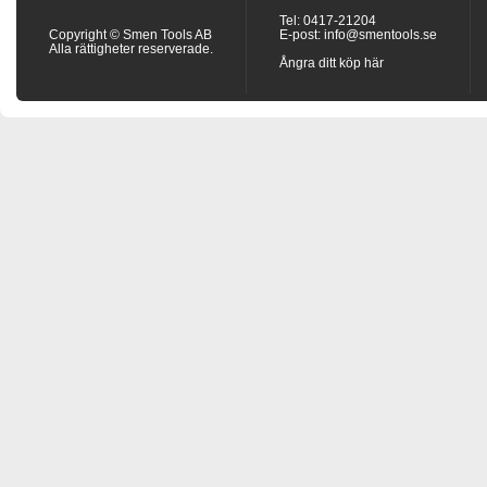
Tel: 0417-21204
Copyright © Smen Tools AB
E-post:
info@smentools.se
Alla rättigheter reserverade.
Ångra ditt köp här