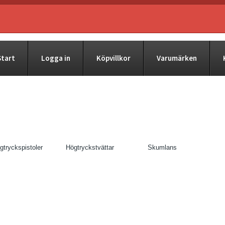
Start
Logga in
Köpvillkor
Varumärken
gtryckspistoler
Högtryckstvättar
Skumlans