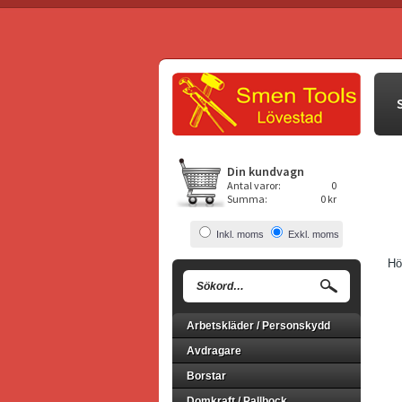
Din kundvagn
Antal varor:
0
Summa:
0 kr
Inkl. moms
Exkl. moms
Hö
Arbetskläder / Personskydd
Avdragare
Borstar
Domkraft / Pallbock