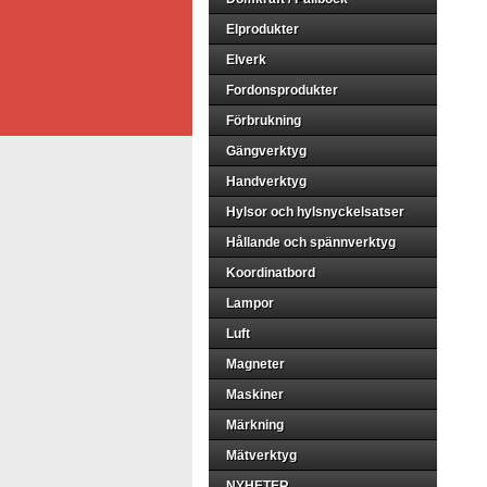
Elprodukter
Elverk
Fordonsprodukter
Förbrukning
Gängverktyg
Handverktyg
Hylsor och hylsnyckelsatser
Hållande och spännverktyg
Koordinatbord
Lampor
Luft
Magneter
Maskiner
Märkning
Mätverktyg
NYHETER