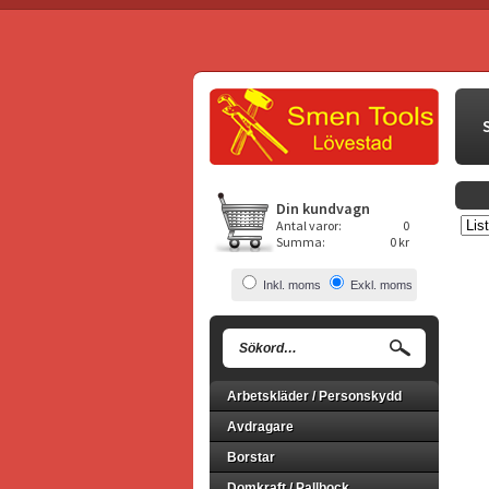
Din kundvagn
Antal varor:
0
Summa:
0 kr
Inkl. moms
Exkl. moms
Arbetskläder / Personskydd
Avdragare
Borstar
Domkraft / Pallbock