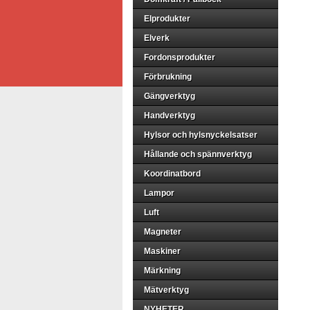
Elprodukter
Elverk
Fordonsprodukter
Förbrukning
Gängverktyg
Handverktyg
Hylsor och hylsnyckelsatser
Hållande och spännverktyg
Koordinatbord
Lampor
Luft
Magneter
Maskiner
Märkning
Mätverktyg
NYHETER