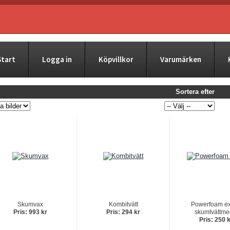
Start
Logga in
Köpvillkor
Varumärken
Sortera efter
Skumvax
Kombitvätt
Powerfoam ext
Pris: 993 kr
Pris: 294 kr
skumtvättme
Pris: 250 