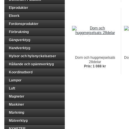
Elprodukter
Elverk
Fordonsprodukter
Förbrukning
Gängverktyg
Handverktyg
Hylsor och hylsnyckelsatser
Dorn och huggmejselsats
Do
28delar
Hållande och spännverktyg
Pris: 1 088 kr
Koordinatbord
Lampor
Luft
Magneter
Maskiner
Märkning
Mätverktyg
NYHETER