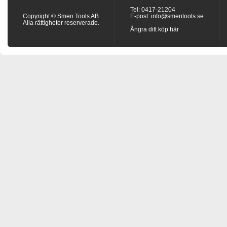
Tel: 0417-21204
Copyright © Smen Tools AB
E-post:
info@smentools.se
Alla rättigheter reserverade.
Ångra ditt köp här