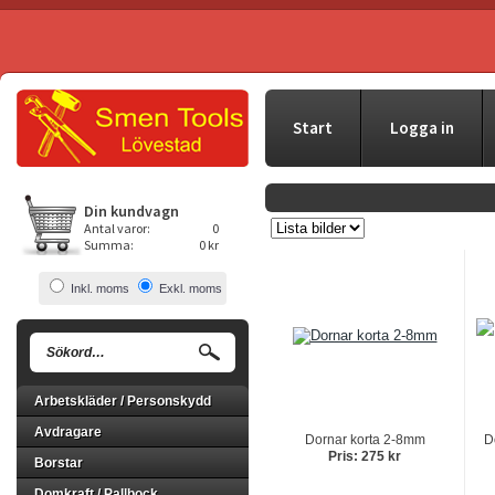
Start
Logga in
Din kundvagn
Antal varor:
0
Summa:
0 kr
Inkl. moms
Exkl. moms
Arbetskläder / Personskydd
Avdragare
Dornar korta 2-8mm
D
Pris: 275 kr
Borstar
Domkraft / Pallbock