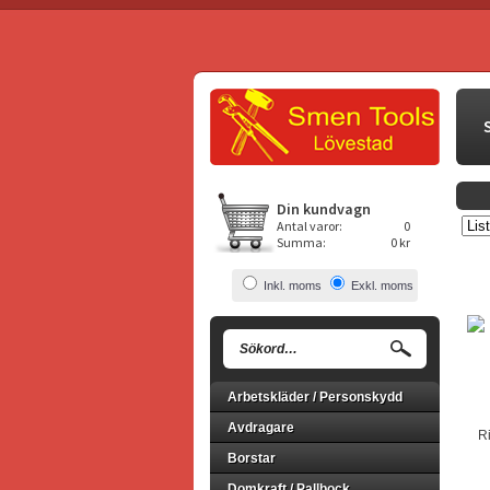
Din kundvagn
Antal varor:
0
Summa:
0 kr
Inkl. moms
Exkl. moms
Arbetskläder / Personskydd
Avdragare
Ri
Borstar
Domkraft / Pallbock