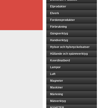
Elprodukter
Elverk
Fordonsprodukter
Förbrukning
Gängverktyg
Handverktyg
Hylsor och hylsnyckelsatser
Hållande och spännverktyg
Koordinatbord
Lampor
Luft
Magneter
Maskiner
Märkning
Mätverktyg
NYHETER