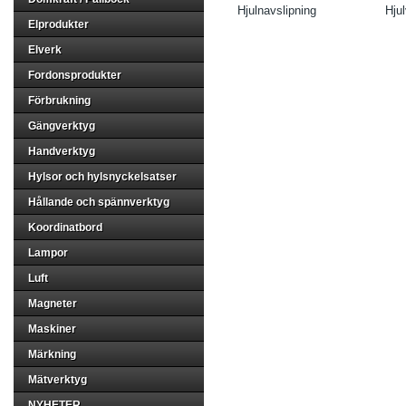
Hjulnavslipning
Hju
Elprodukter
Elverk
Fordonsprodukter
Förbrukning
Gängverktyg
Handverktyg
Hylsor och hylsnyckelsatser
Hållande och spännverktyg
Koordinatbord
Lampor
Luft
Magneter
Maskiner
Märkning
Mätverktyg
NYHETER