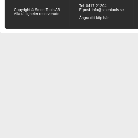
Tel: 0417-21204
Copyright © Smen Tools AB
E-post:
info@smentools.se
Alla rättigheter reserverade.
Ångra ditt köp här