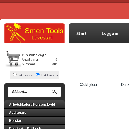
Start
Logga in
Din kundvagn
Antal varor:
0
Summa:
0 kr
Inkl. moms
Exkl. moms
Däckhylsor
Däck
Arbetskläder / Personskydd
Avdragare
Borstar
Domkraft / Pallbock