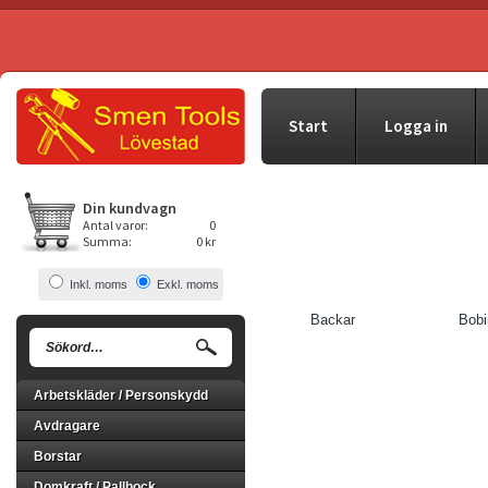
Start
Logga in
Din kundvagn
Antal varor:
0
Summa:
0 kr
Inkl. moms
Exkl. moms
Backar
Bobi
Arbetskläder / Personskydd
Avdragare
Borstar
Domkraft / Pallbock