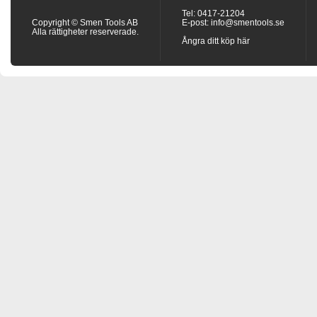
Tel: 0417-21204
Copyright © Smen Tools AB
E-post:
info@smentools.se
Alla rättigheter reserverade.
Ångra ditt köp här