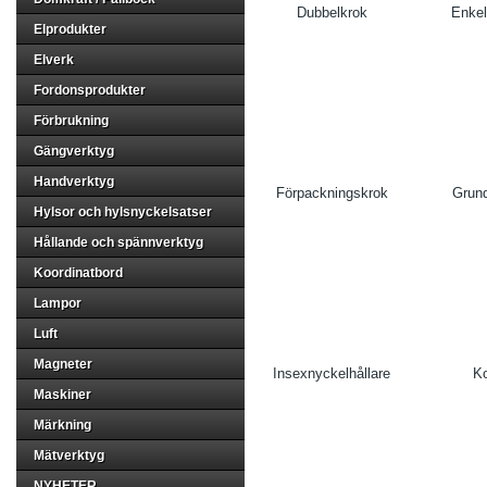
Dubbelkrok
Enkel
Elprodukter
Elverk
Fordonsprodukter
Förbrukning
Gängverktyg
Handverktyg
Förpackningskrok
Grund
Hylsor och hylsnyckelsatser
Hållande och spännverktyg
Koordinatbord
Lampor
Luft
Magneter
Insexnyckelhållare
K
Maskiner
Märkning
Mätverktyg
NYHETER