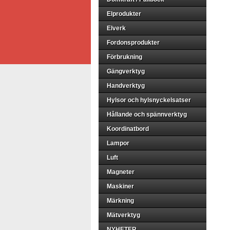
Elprodukter
Elverk
Fordonsprodukter
Förbrukning
Gängverktyg
Handverktyg
Hylsor och hylsnyckelsatser
Hållande och spännverktyg
Koordinatbord
Lampor
Luft
Magneter
Maskiner
Märkning
Mätverktyg
NYHETER