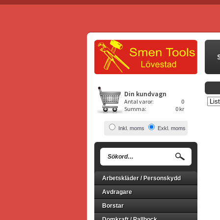
Din kundvagn
Antal varor:
0
Summa:
0 kr
Inkl. moms
Exkl. moms
Arbetskläder / Personskydd
Avdragare
Borstar
Domkraft / Pallbock