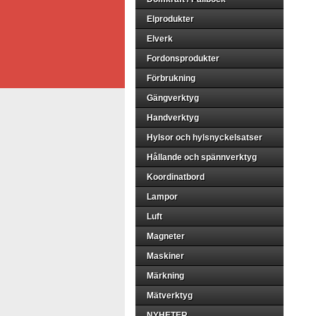
Elprodukter
Elverk
Fordonsprodukter
Förbrukning
Gängverktyg
Handverktyg
Hylsor och hylsnyckelsatser
Hållande och spännverktyg
Koordinatbord
Lampor
Luft
Magneter
Maskiner
Märkning
Mätverktyg
NYHETER