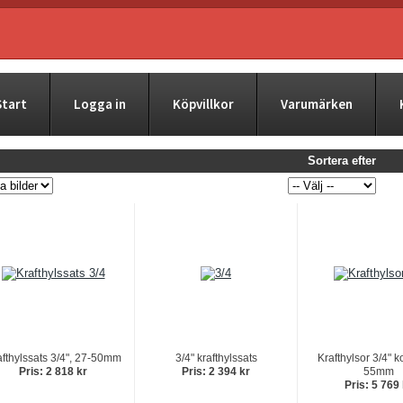
Start
Logga in
Köpvillkor
Varumärken
Sortera efter
afthylssats 3/4", 27-50mm
3/4" krafthylssats
Krafthylsor 3/4" k
Pris: 2 818 kr
Pris: 2 394 kr
55mm
Pris: 5 769