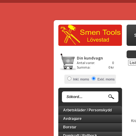
Din kundvagn
Antal varor:
0
Summa:
0 kr
Inkl. moms
Exkl. moms
Arbetskläder / Personskydd
Avdragare
Kr
Borstar
Domkraft / Pallbock