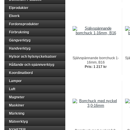
Elprodukter
Elverk
Fordonsprodukter
Förbrukning
Gängverktyg
Handverktyg
Hylsor och hylsnyckelsatser
Självspännande borrchuck 1-
Sj
16mm, B16
Hållande och spännverktyg
Pris: 1 217 kr
Koordinatbord
Lampor
Luft
Magneter
Maskiner
Märkning
Mätverktyg
NYHETER