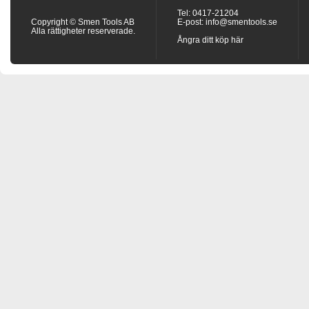
Tel: 0417-21204
Copyright © Smen Tools AB
E-post:
info@smentools.se
Alla rättigheter reserverade.
Ångra ditt köp här