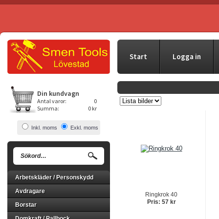
Start
Logga in
Din kundvagn
Antal varor:
0
Summa:
0 kr
Inkl. moms
Exkl. moms
Arbetskläder / Personskydd
Avdragare
Ringkrok 40
Pris: 57 kr
Borstar
Domkraft / Pallbock