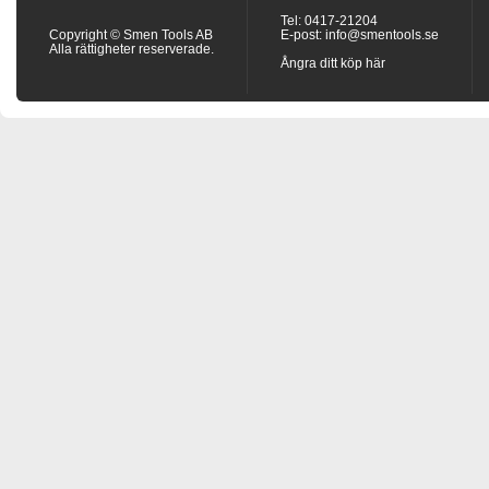
Tel: 0417-21204
Copyright © Smen Tools AB
E-post:
info@smentools.se
Alla rättigheter reserverade.
Ångra ditt köp här