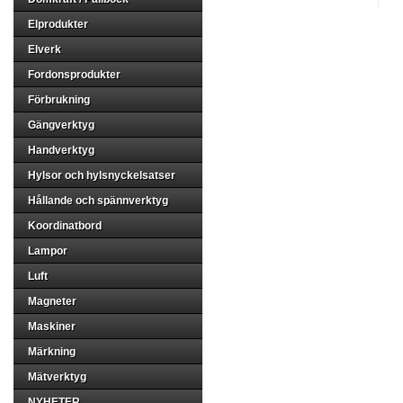
Elprodukter
Elverk
Fordonsprodukter
Förbrukning
Gängverktyg
Handverktyg
Hylsor och hylsnyckelsatser
Hållande och spännverktyg
Koordinatbord
Lampor
Luft
Magneter
Maskiner
Märkning
Mätverktyg
NYHETER