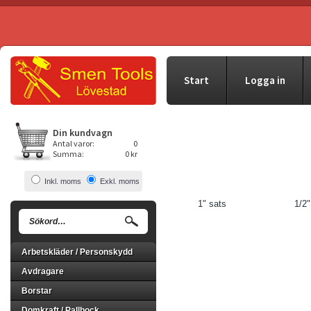
Start
Logga in
Din kundvagn
Antal varor:
0
Summa:
0 kr
Inkl. moms
Exkl. moms
1" sats
1/2"
Arbetskläder / Personskydd
Avdragare
Borstar
Domkraft / Pallbock