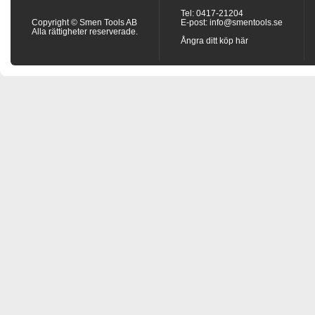
Tel: 0417-21204
Copyright © Smen Tools AB
E-post:
info@smentools.se
Alla rättigheter reserverade.
Ångra ditt köp här