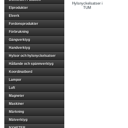
Hylsnyckelsatser i
TUM
Elprodukter
Elverk
Fordonsprodukter
Förbrukning
Gängverktyg
Handverktyg
Hylsor och hylsnyckelsatser
Hållande och spännverktyg
Koordinatbord
Lampor
Luft
Magneter
Maskiner
Märkning
Mätverktyg
NYHETER