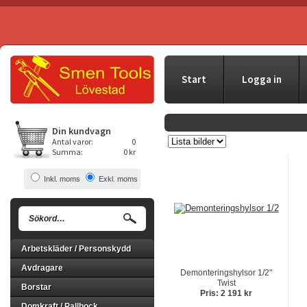
Start
Logga in
Din kundvagn
Antal varor:
0
Summa:
0 kr
Inkl. moms
Exkl. moms
Arbetskläder / Personskydd
Avdragare
Demonteringshylsor 1/2"
Twist
Borstar
Pris: 2 191 kr
Domkraft / Pallbock