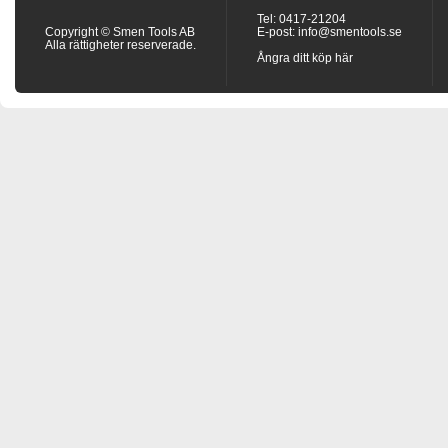
Tel: 0417-21204
Copyright © Smen Tools AB
E-post:
info@smentools.se
Alla rättigheter reserverade.
Ångra ditt köp här