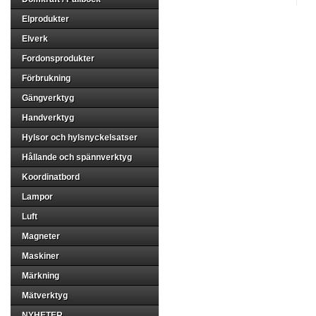
Elprodukter
Elverk
Fordonsprodukter
Förbrukning
Gängverktyg
Handverktyg
Hylsor och hylsnyckelsatser
Hållande och spännverktyg
Koordinatbord
Lampor
Luft
Magneter
Maskiner
Märkning
Mätverktyg
NYHETER