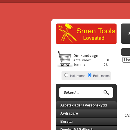
Din kundvagn
Antal varor:
0
Summa:
0 kr
Inkl. moms
Exkl. moms
Arbetskläder / Personskydd
Avdragare
1/2
Borstar
Domkraft / Pallbock