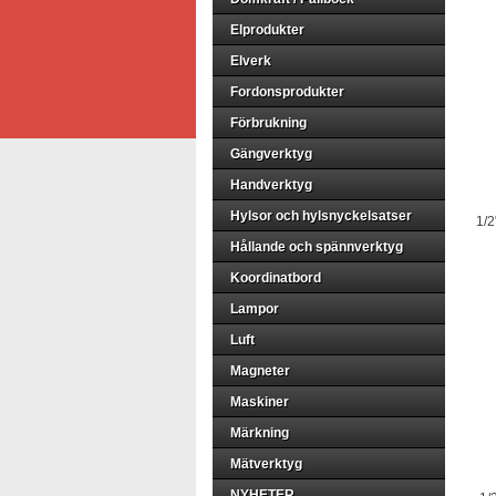
Elprodukter
Elverk
Fordonsprodukter
Förbrukning
Gängverktyg
Handverktyg
Hylsor och hylsnyckelsatser
1/2
Hållande och spännverktyg
Koordinatbord
Lampor
Luft
Magneter
Maskiner
Märkning
Mätverktyg
NYHETER