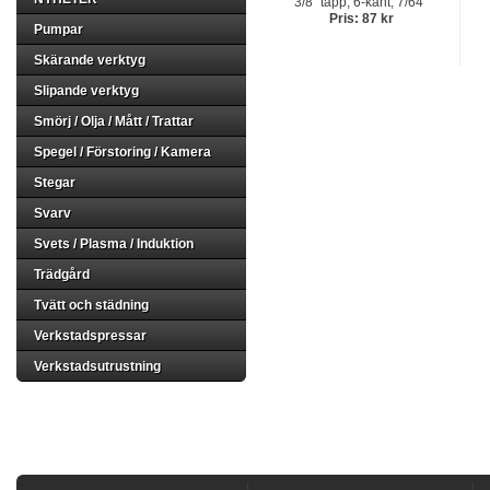
3/8" tapp, 6-kant, 7/64"
Pris: 87 kr
Pumpar
Skärande verktyg
Slipande verktyg
Smörj / Olja / Mått / Trattar
Spegel / Förstoring / Kamera
Stegar
Svarv
Svets / Plasma / Induktion
Trädgård
Tvätt och städning
Verkstadspressar
Verkstadsutrustning