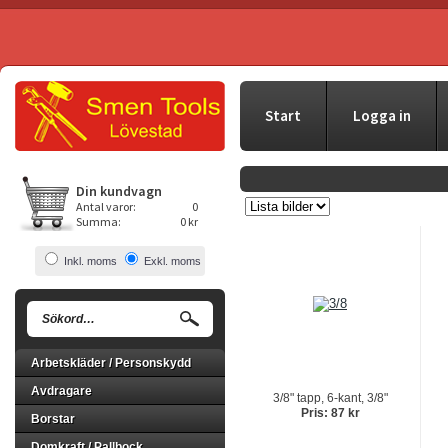
Start
Logga in
Din kundvagn
Antal varor:
0
Summa:
0 kr
Inkl. moms
Exkl. moms
Arbetskläder / Personskydd
Avdragare
3/8" tapp, 6-kant, 3/8"
Pris: 87 kr
Borstar
Domkraft / Pallbock