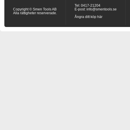
Tel: 0417-21204
Copyright © Smen Tools AB
E-post:
info@smentools.se
Alla rättigheter reserverade.
Ångra ditt köp här