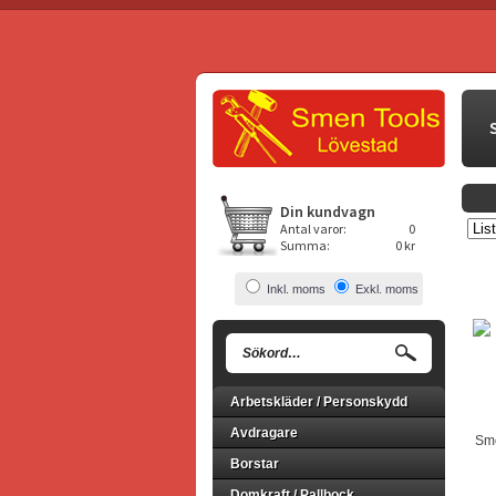
Din kundvagn
Antal varor:
0
Summa:
0 kr
Inkl. moms
Exkl. moms
Arbetskläder / Personskydd
Avdragare
Smö
Borstar
Domkraft / Pallbock