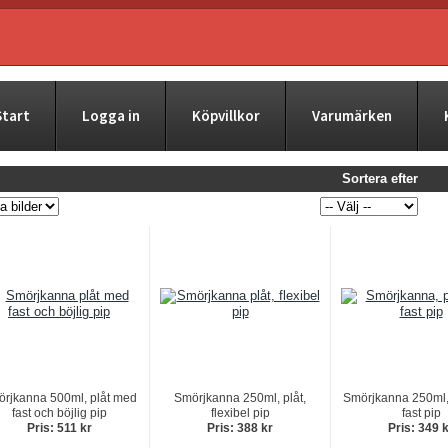
Start
Logga in
Köpvillkor
Varumärken
Sortera efter
rjkanna 500ml, plåt med
Smörjkanna 250ml, plåt,
Smörjkanna 250ml,
fast och böjlig pip
flexibel pip
fast pip
Pris: 511 kr
Pris: 388 kr
Pris: 349 