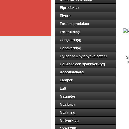
Elprodukter
Elverk
Fordonsprodukter
Förbrukning
Gängverktyg
Handverktyg
Hylsor och hylsnyckelsatser
S
m
Hållande och spännverktyg
Koordinatbord
Lampor
Luft
Magneter
Maskiner
Märkning
Mätverktyg
NYHETER