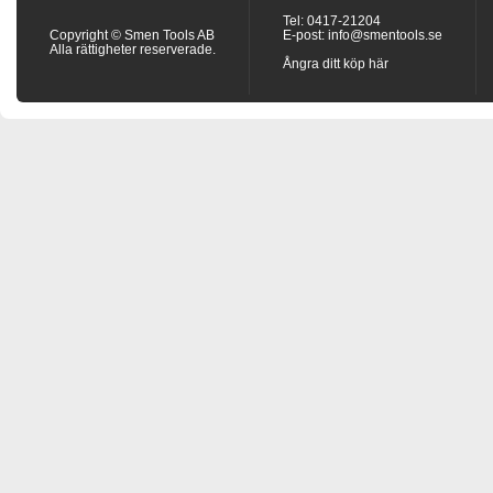
Tel: 0417-21204
Copyright © Smen Tools AB
E-post:
info@smentools.se
Alla rättigheter reserverade.
Ångra ditt köp här