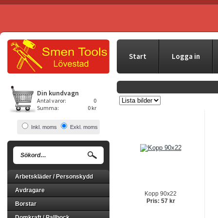
Start
Logga in
Din kundvagn
Antal varor:
0
Summa:
0 kr
Inkl. moms
Exkl. moms
Arbetskläder / Personskydd
Avdragare
Kopp 90x22
Pris: 57 kr
Borstar
Domkraft / Pallbock