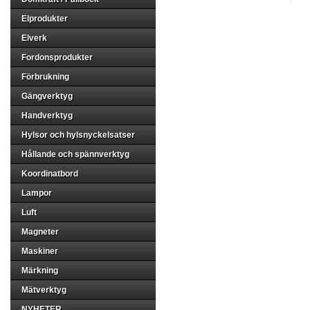
Elprodukter
Elverk
Fordonsprodukter
Förbrukning
Gängverktyg
Handverktyg
Hylsor och hylsnyckelsatser
Hållande och spännverktyg
Koordinatbord
Lampor
Luft
Magneter
Maskiner
Märkning
Mätverktyg
NYHETER