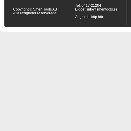
Tel: 0417-21204
Copyright © Smen Tools AB
E-post:
info@smentools.se
Alla rättigheter reserverade.
Ångra ditt köp här