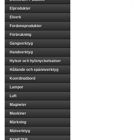
Elprodukter
Elverk
Fordonsprodukter
Förbrukning
Gängverktyg
Handverktyg
Hylsor och hylsnyckelsatser
Hållande och spännverktyg
Koordinatbord
Lampor
Luft
Magneter
Maskiner
Märkning
Mätverktyg
NYHETER