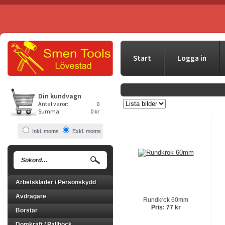
Start
Logga in
Din kundvagn
Antal varor:
0
Summa:
0 kr
Inkl. moms
Exkl. moms
Arbetskläder / Personskydd
Avdragare
Rundkrok 60mm
Pris: 77 kr
Borstar
Domkraft / Pallbock