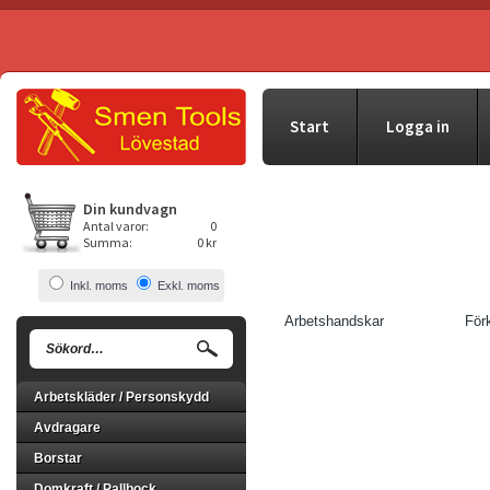
Start
Logga in
Din kundvagn
Antal varor:
0
Summa:
0 kr
Inkl. moms
Exkl. moms
Arbetshandskar
För
Arbetskläder / Personskydd
Avdragare
Borstar
Domkraft / Pallbock