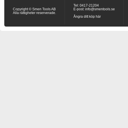
Tel: 0417-21204
Copyright © Smen Tools AB
E-post:
info@smentools.se
Alla rättigheter reserverade.
Ångra ditt köp här