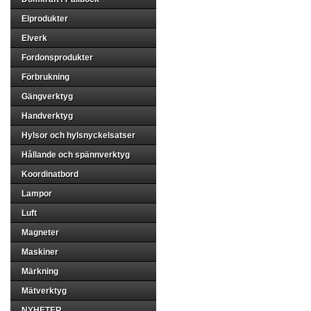
Elprodukter
Elverk
Fordonsprodukter
Förbrukning
Gängverktyg
Handverktyg
Hylsor och hylsnyckelsatser
Hållande och spännverktyg
Koordinatbord
Lampor
Luft
Magneter
Maskiner
Märkning
Mätverktyg
NYHETER