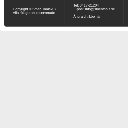
Tel: 0417-21204
Copyright © Smen Tools AB
E-post:
info@smentools.se
Alla rättigheter reserverade.
Ångra ditt köp här