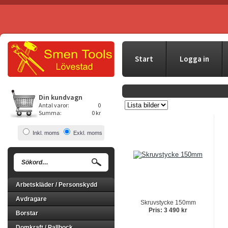
Start
Logga in
Din kundvagn
Antal varor:
0
Summa:
0 kr
Inkl. moms
Exkl. moms
Arbetskläder / Personskydd
Avdragare
Skruvstycke 150mm
Pris: 3 490 kr
Borstar
Domkraft / Pallbock