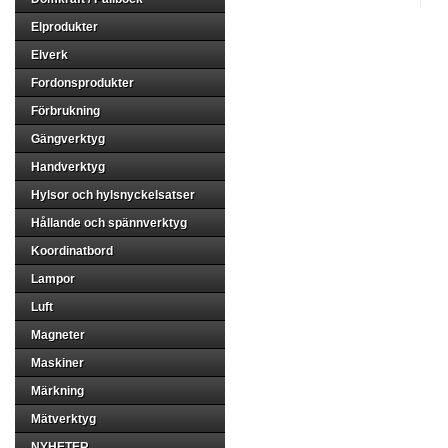
Elprodukter
Elverk
Fordonsprodukter
Förbrukning
Gängverktyg
Handverktyg
Hylsor och hylsnyckelsatser
Hållande och spännverktyg
Koordinatbord
Lampor
Luft
Magneter
Maskiner
Märkning
Mätverktyg
NYHETER