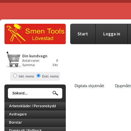
Start
Logga in
Din kundvagn
Antal varor:
0
Summa:
0 kr
Inkl. moms
Exkl. moms
Digitala skjutmått
Djupmått
Arbetskläder / Personskydd
Avdragare
Borstar
Domkraft / Pallbock