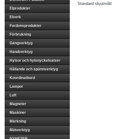
Standard skjutmått
Elprodukter
Elverk
Fordonsprodukter
Förbrukning
Gängverktyg
Handverktyg
Hylsor och hylsnyckelsatser
Hållande och spännverktyg
Koordinatbord
Lampor
Luft
Magneter
Maskiner
Märkning
Mätverktyg
NYHETER