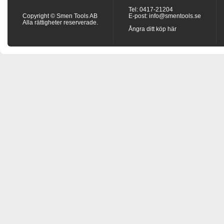
Tel: 0417-21204
Copyright © Smen Tools AB
E-post:
info@smentools.se
Alla rättigheter reserverade.
Ångra ditt köp här