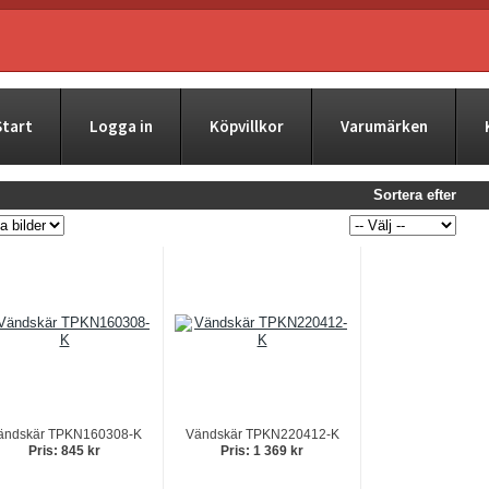
Start
Logga in
Köpvillkor
Varumärken
Sortera efter
ändskär TPKN160308-K
Vändskär TPKN220412-K
Pris: 845 kr
Pris: 1 369 kr