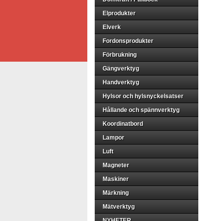
Elprodukter
Elverk
Fordonsprodukter
Förbrukning
Gängverktyg
Handverktyg
Hylsor och hylsnyckelsatser
Hållande och spännverktyg
Koordinatbord
Lampor
Luft
Magneter
Maskiner
Märkning
Mätverktyg
NYHETER