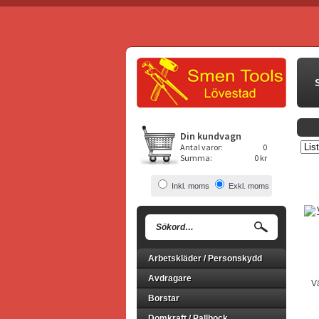
Din kundvagn
Antal varor:
0
Summa:
0 kr
Inkl. moms
Exkl. moms
Arbetskläder / Personskydd
Avdragare
V
Borstar
Domkraft / Pallbock