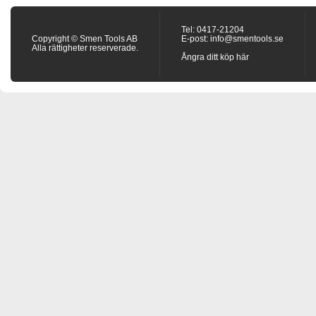
Tel: 0417-21204
Copyright © Smen Tools AB
E-post:
info@smentools.se
Alla rättigheter reserverade.
Ångra ditt köp här