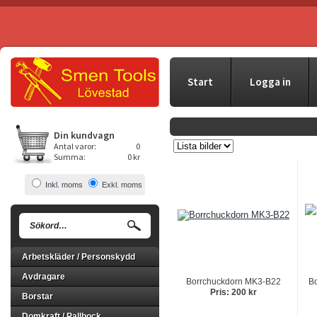
Start
Logga in
Din kundvagn
Antal varor:
0
Summa:
0 kr
Inkl. moms
Exkl. moms
Arbetskläder / Personskydd
Avdragare
Borrchuckdorn MK3-B22
B
Pris: 200 kr
Borstar
Domkraft / Pallbock