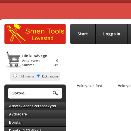
Start
Logga in
Din kundvagn
Antal varor:
0
Summa:
0 kr
Inkl. moms
Exkl. moms
Haknyckel fast
Haknyck
Arbetskläder / Personskydd
Avdragare
Borstar
Domkraft / Pallbock