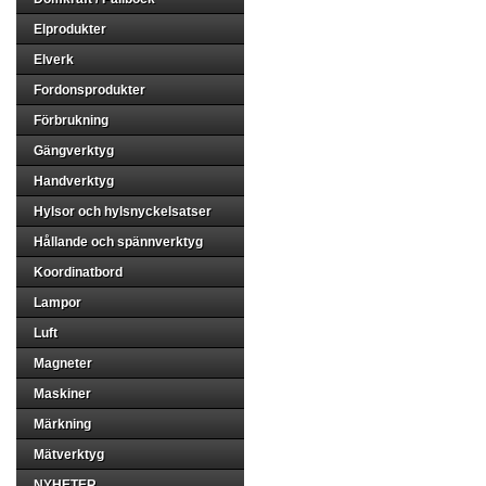
Elprodukter
Elverk
Fordonsprodukter
Förbrukning
Gängverktyg
Handverktyg
Hylsor och hylsnyckelsatser
Hållande och spännverktyg
Koordinatbord
Lampor
Luft
Magneter
Maskiner
Märkning
Mätverktyg
NYHETER