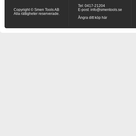
Tel: 0417-21204
Copyright © Smen Tools AB
E-post:
info@smentools.se
Alla rättigheter reserverade.
Ångra ditt köp här