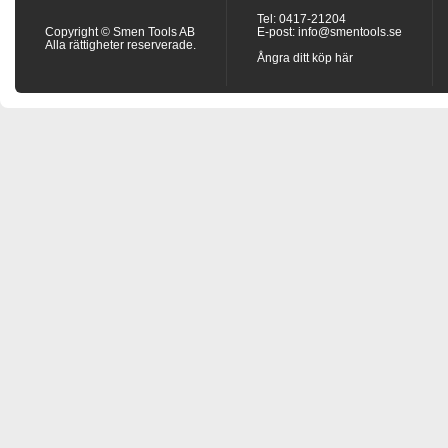
Tel: 0417-21204
Copyright © Smen Tools AB
E-post:
info@smentools.se
Alla rättigheter reserverade.
Ångra ditt köp här