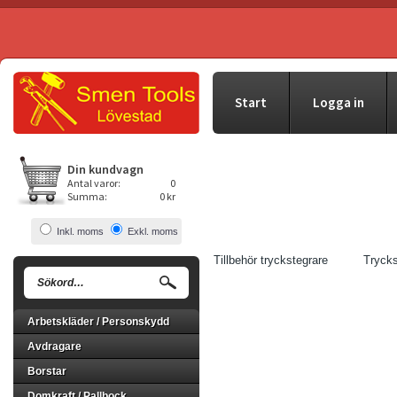
Start
Logga in
Din kundvagn
Antal varor:
0
Summa:
0 kr
Inkl. moms
Exkl. moms
Tillbehör tryckstegrare
Trycks
Arbetskläder / Personskydd
Avdragare
Borstar
Domkraft / Pallbock