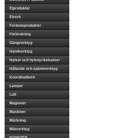
Elprodukter
Elverk
Fordonsprodukter
Förbrukning
Gängverktyg
Handverktyg
Hylsor och hylsnyckelsatser
Hållande och spännverktyg
Koordinatbord
Lampor
Luft
Magneter
Maskiner
Märkning
Mätverktyg
NYHETER