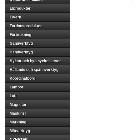
Elprodukter
Elverk
Fordonsprodukter
Förbrukning
Gängverktyg
Handverktyg
Hylsor och hylsnyckelsatser
Hållande och spännverktyg
Koordinatbord
Lampor
Luft
Magneter
Maskiner
Märkning
Mätverktyg
NYHETER