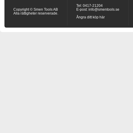
Tel: 0417-21204
Copyright © Smen Tools AB
E-post:
info@smentools.se
Alla rättigheter reserverade.
Ångra ditt köp här