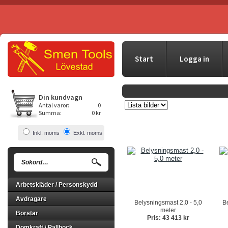
Start
Logga in
Din kundvagn
Antal varor:
0
Summa:
0 kr
Inkl. moms
Exkl. moms
Arbetskläder / Personskydd
Avdragare
Belysningsmast 2,0 - 5,0
B
meter
Borstar
Pris: 43 413 kr
Domkraft / Pallbock