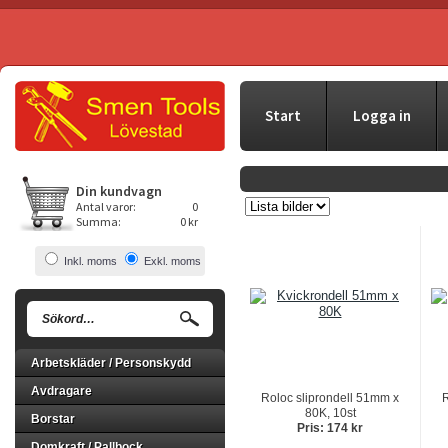
Start
Logga in
Din kundvagn
Antal varor:
0
Summa:
0 kr
Inkl. moms
Exkl. moms
Arbetskläder / Personskydd
Avdragare
Roloc sliprondell 51mm x
R
80K, 10st
Borstar
Pris: 174 kr
Domkraft / Pallbock