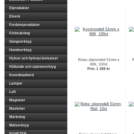
Elprodukter
Elverk
Fordonsprodukter
Förbrukning
Gängverktyg
Handverktyg
Hylsor och hylsnyckelsatser
Roloc sliprondell 51mm x
R
80K, 100st
Hållande och spännverktyg
Pris: 1 389 kr
Koordinatbord
Lampor
Luft
Magneter
Maskiner
Märkning
Mätverktyg
NYHETER