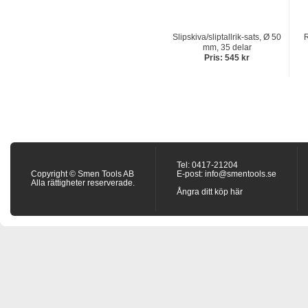
Slipskiva/sliptallrik-sats, Ø 50
R
mm, 35 delar
Pris: 545 kr
Tel: 0417-21204
Copyright © Smen Tools AB
E-post:
info@smentools.se
Alla rättigheter reserverade.
Ångra ditt köp här