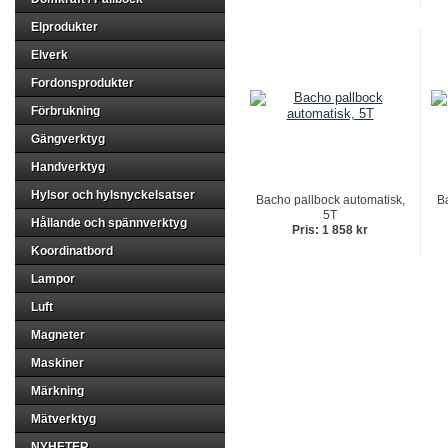
Elprodukter
Elverk
Fordonsprodukter
Förbrukning
Gängverktyg
Handverktyg
Hylsor och hylsnyckelsatser
Bacho pallbock automatisk,
Ba
5T
Hållande och spännverktyg
Pris: 1 858 kr
Koordinatbord
Lampor
Luft
Magneter
Maskiner
Märkning
Mätverktyg
NYHETER