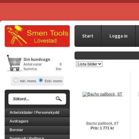
Start
Logga in
Din kundvagn
Antal varor:
0
Summa:
0 kr
Inkl. moms
Exkl. moms
Arbetskläder / Personskydd
Avdragare
Bacho pallbock, 6T
Pris: 1 771 kr
Borstar
Domkraft / Pallbock