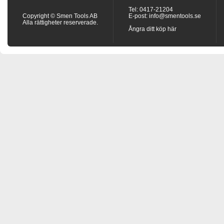
Tel: 0417-21204
Copyright © Smen Tools AB
E-post:
info@smentools.se
Alla rättigheter reserverade.
Ångra ditt köp här