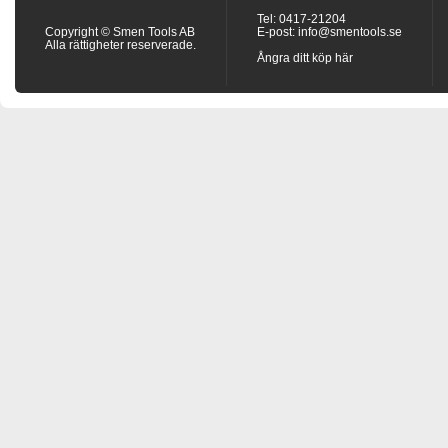
Tel: 0417-21204
Copyright © Smen Tools AB
E-post:
info@smentools.se
Alla rättigheter reserverade.
Ångra ditt köp här