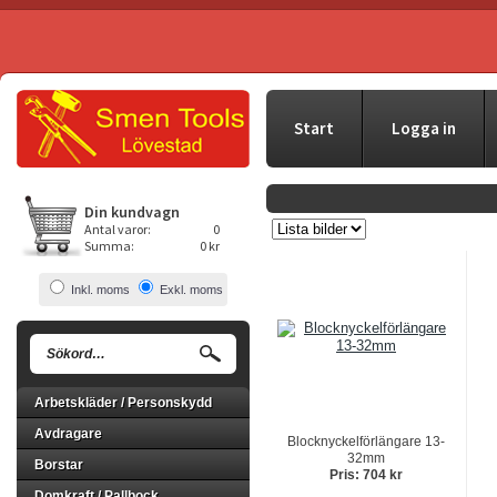
Start
Logga in
Din kundvagn
Antal varor:
0
Summa:
0 kr
Inkl. moms
Exkl. moms
Arbetskläder / Personskydd
Avdragare
Blocknyckelförlängare 13-
32mm
Borstar
Pris: 704 kr
Domkraft / Pallbock