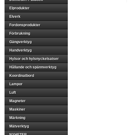
Elprodukter
Elverk
Fordonsprodukter
Förbrukning
Gängverktyg
Handverktyg
Hylsor och hylsnyckelsatser
Hållande och spännverktyg
Koordinatbord
Lampor
Luft
Magneter
Maskiner
Märkning
Mätverktyg
NYHETER