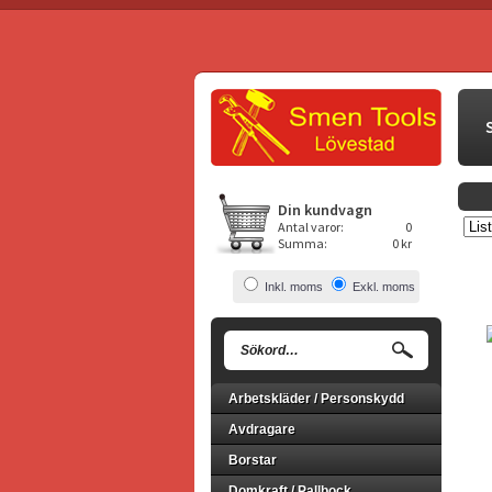
Din kundvagn
Antal varor:
0
Summa:
0 kr
Inkl. moms
Exkl. moms
Arbetskläder / Personskydd
Avdragare
Borstar
Domkraft / Pallbock