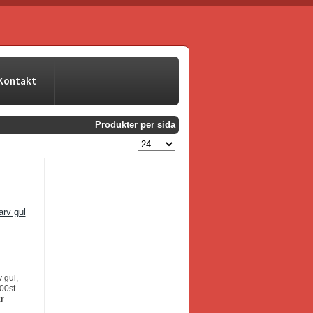
Kontakt
Produkter per sida
 gul,
00st
kr