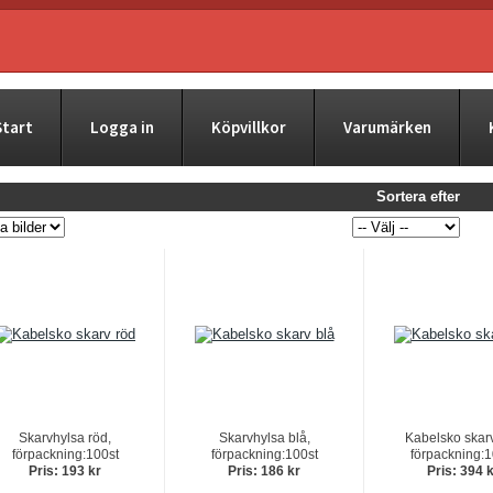
Start
Logga in
Köpvillkor
Varumärken
Sortera efter
Skarvhylsa röd,
Skarvhylsa blå,
Kabelsko skarv
förpackning:100st
förpackning:100st
förpackning:1
Pris: 193 kr
Pris: 186 kr
Pris: 394 