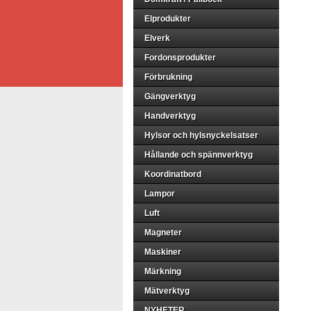
Elprodukter
Elverk
Fordonsprodukter
Förbrukning
Gängverktyg
Handverktyg
Hylsor och hylsnyckelsatser
Hållande och spännverktyg
Koordinatbord
Lampor
Luft
Magneter
Maskiner
Märkning
Mätverktyg
NYHETER