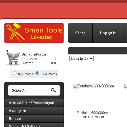
Start
Logga in
Din kundvagn
Antal varor:
0
Summa:
0 kr
Inkl. moms
Exkl. moms
Arbetskläder / Personskydd
Avdragare
Fotvinkel 600x300mm
Pris: 2 751 kr
Borstar
Domkraft / Pallbock