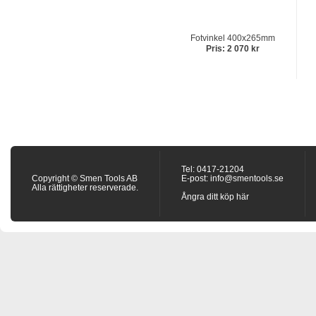
Fotvinkel 400x265mm
Pris: 2 070 kr
Tel: 0417-21204
Copyright © Smen Tools AB
E-post:
info@smentools.se
Alla rättigheter reserverade.
Ångra ditt köp här