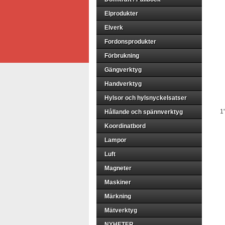
Elprodukter
Elverk
Fordonsprodukter
Förbrukning
Gängverktyg
Handverktyg
Hylsor och hylsnyckelsatser
1"
Hållande och spännverktyg
Koordinatbord
Lampor
Luft
Magneter
Maskiner
Märkning
Mätverktyg
NYHETER