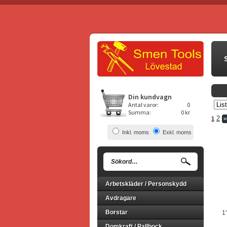
Din kundvagn
Antal varor:
0
Summa:
0 kr
2
1
>
Inkl. moms
Exkl. moms
Arbetskläder / Personskydd
Avdragare
Borstar
1"
Domkraft / Pallbock