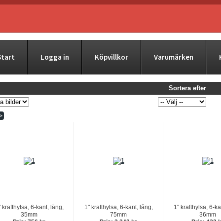
Start
Logga in
Köpvillkor
Varumärken
Sortera efter
>
 krafthylsa, 6-kant, lång,
1" krafthylsa, 6-kant, lång,
1" krafthylsa, 6-ka
35mm
75mm
36mm