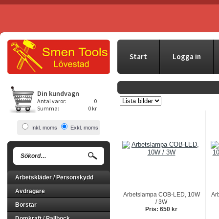
Start
Logga in
Din kundvagn
Antal varor:
0
Summa:
0 kr
Inkl. moms
Exkl. moms
Arbetskläder / Personskydd
Avdragare
Arbetslampa COB-LED, 10W
Ar
/ 3W
Borstar
Pris: 650 kr
Domkraft / Pallbock