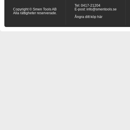
Tel: 0417-21204
Copyright © Smen Tools AB
E-post:
info@smentools.se
Alla rättigheter reserverade.
Ångra ditt köp här