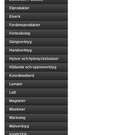
Elprodukter
Elverk
Fordonsprodukter
Förbrukning
Gängverktyg
Handverktyg
Hylsor och hylsnyckelsatser
Hållande och spännverktyg
Koordinatbord
Lampor
Luft
Magneter
Maskiner
Märkning
Mätverktyg
NYHETER