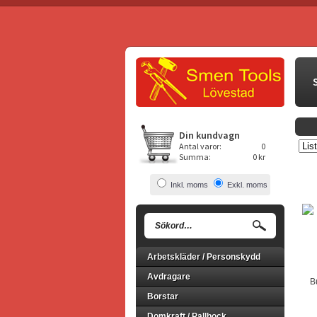
Din kundvagn
Antal varor:
0
Summa:
0 kr
Inkl. moms
Exkl. moms
Arbetskläder / Personskydd
Avdragare
B
Borstar
Domkraft / Pallbock