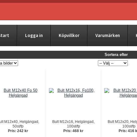
Start
Logga in
Köpvillkor
Varumärken
Sortera efter
ult M12x40, Helgängad,
Bult M12x16, Helgängad,
Bult M12x20, Hel
50st/fp
100st/fp
100st/fp
Pris: 242 kr
Pris: 468 kr
Pris: 416 