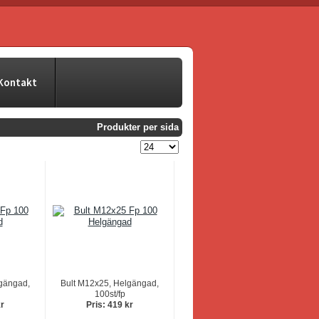
Kontakt
Produkter per sida
gängad,
Bult M12x25, Helgängad,
100st/fp
kr
Pris: 419 kr