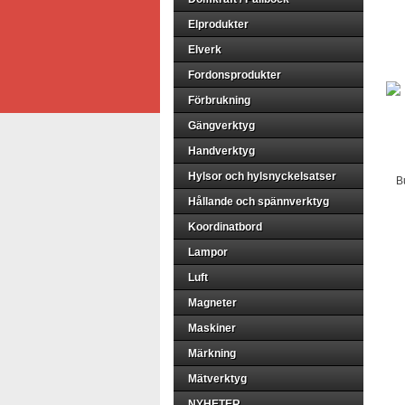
Elprodukter
Elverk
Fordonsprodukter
Förbrukning
Gängverktyg
Handverktyg
Hylsor och hylsnyckelsatser
B
Hållande och spännverktyg
Koordinatbord
Lampor
Luft
Magneter
Maskiner
Märkning
Mätverktyg
NYHETER