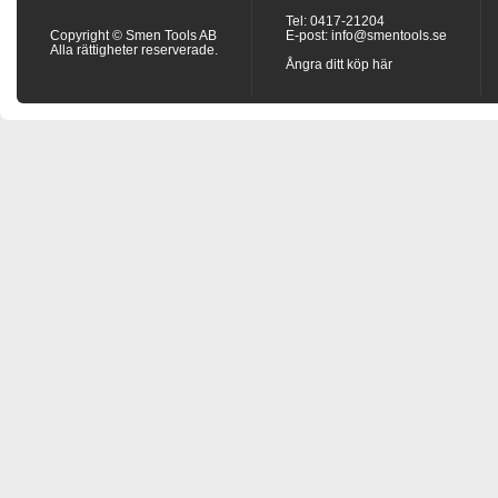
Tel: 0417-21204
Copyright © Smen Tools AB
E-post:
info@smentools.se
Alla rättigheter reserverade.
Ångra ditt köp här