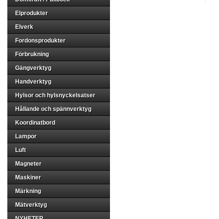
Elprodukter
Elverk
Fordonsprodukter
Förbrukning
Gängverktyg
Handverktyg
Hylsor och hylsnyckelsatser
Hållande och spännverktyg
Koordinatbord
Lampor
Luft
Magneter
Maskiner
Märkning
Mätverktyg
NYHETER