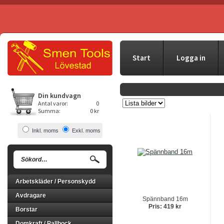
Start
Logga in
Din kundvagn
Antal varor:
0
Summa:
0 kr
Inkl. moms
Exkl. moms
Arbetskläder / Personskydd
Avdragare
Spännband 16m
Pris: 419 kr
Borstar
Domkraft / Pallbock