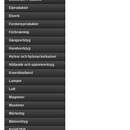
Elprodukter
Elverk
Fordonsprodukter
Förbrukning
Gängverktyg
Handverktyg
Hylsor och hylsnyckelsatser
Hållande och spännverktyg
Koordinatbord
Lampor
Luft
Magneter
Maskiner
Märkning
Mätverktyg
NYHETER