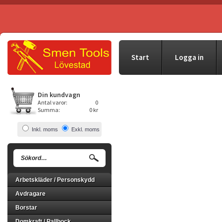
Start
Logga in
Din kundvagn
Antal varor:
0
Summa:
0 kr
Inkl. moms
Exkl. moms
Arbetskläder / Personskydd
Avdragare
Borstar
Domkraft / Pallbock