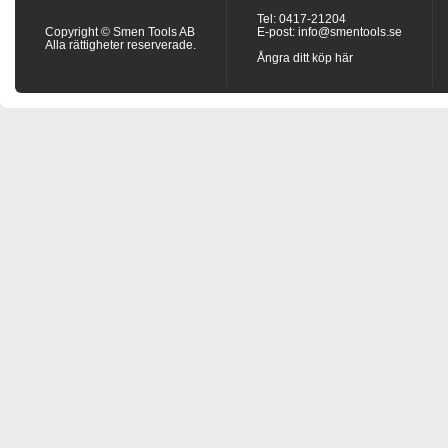
Tel: 0417-21204
Copyright © Smen Tools AB
E-post:
info@smentools.se
Alla rättigheter reserverade.
Ångra ditt köp här