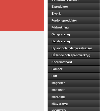
Elprodukter
Elverk
Fordonsprodukter
Förbrukning
Gängverktyg
Handverktyg
Hylsor och hylsnyckelsatser
Hållande och spännverktyg
Koordinatbord
Lampor
Luft
Magneter
Maskiner
Märkning
Mätverktyg
NYHETER