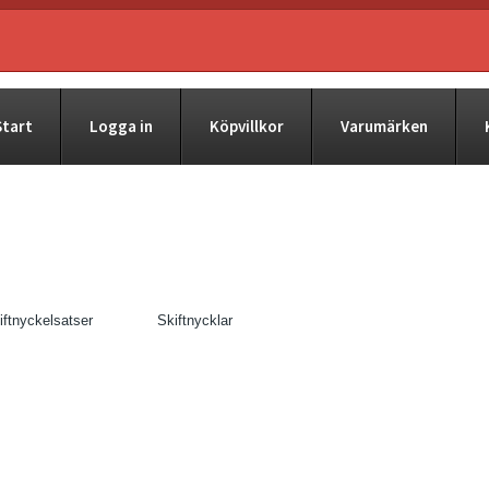
Start
Logga in
Köpvillkor
Varumärken
iftnyckelsatser
Skiftnycklar