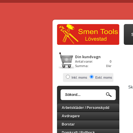
Din kundvagn
Antal varor:
0
Summa:
0 kr
Inkl. moms
Exkl. moms
Sk
Arbetskläder / Personskydd
Avdragare
Borstar
Domkraft / Pallbock