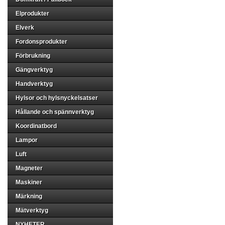
Elprodukter
Elverk
Fordonsprodukter
Förbrukning
Gängverktyg
Handverktyg
Hylsor och hylsnyckelsatser
Hållande och spännverktyg
Koordinatbord
Lampor
Luft
Magneter
Maskiner
Märkning
Mätverktyg
NYHETER