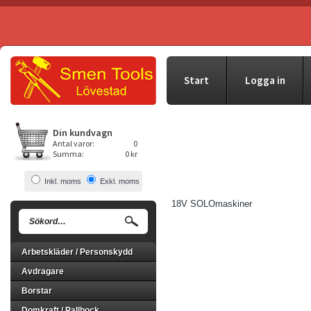
Start
Logga in
Din kundvagn
Antal varor:
0
Summa:
0 kr
Inkl. moms
Exkl. moms
18V SOLOmaskiner
Arbetskläder / Personskydd
Avdragare
Borstar
Domkraft / Pallbock