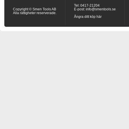
Tel: 0417-21204
Copyright © Smen Tools AB
E-post:
info@smentools.se
Alla rättigheter reserverade.
Ångra ditt köp här