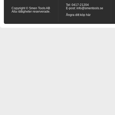
Tel: 0417-21204
Copyright © Smen Tools AB
E-post:
info@smentools.se
Alla rättigheter reserverade.
Ångra ditt köp här