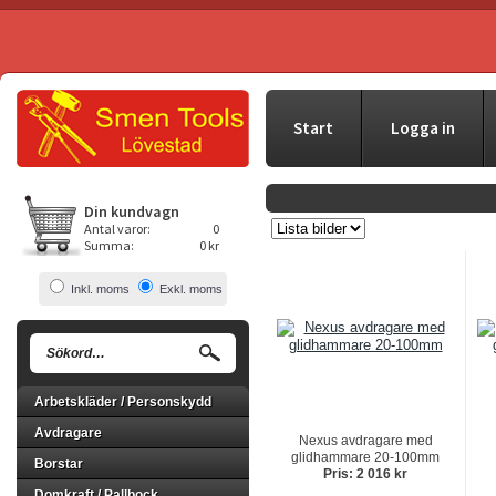
Start
Logga in
Din kundvagn
Antal varor:
0
Summa:
0 kr
Inkl. moms
Exkl. moms
Arbetskläder / Personskydd
Avdragare
Nexus avdragare med
glidhammare 20-100mm
Borstar
Pris: 2 016 kr
Domkraft / Pallbock