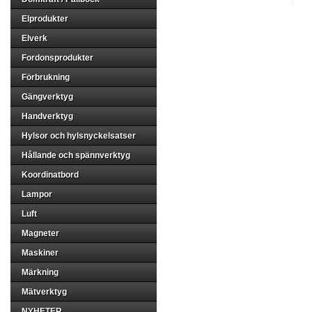
Elprodukter
Elverk
Fordonsprodukter
Förbrukning
Gängverktyg
Handverktyg
Hylsor och hylsnyckelsatser
Hållande och spännverktyg
Koordinatbord
Lampor
Luft
Magneter
Maskiner
Märkning
Mätverktyg
NYHETER