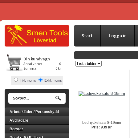
Start
Logga in
Din kundvagn
Antal varor:
0
Summa:
0 kr
Inkl. moms
Exkl. moms
Arbetskläder / Personskydd
Avdragare
Lednyckelsats 8-19mm
Pris: 939 kr
Borstar
Domkraft / Pallbock