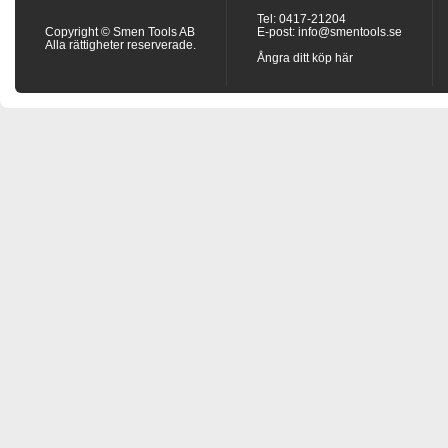
Tel: 0417-21204
Copyright © Smen Tools AB
E-post:
info@smentools.se
Alla rättigheter reserverade.
Ångra ditt köp här