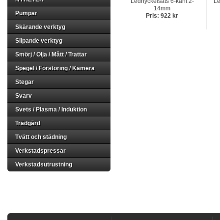
Lednyckelsats 6-kant 2-
Le
14mm
Pumpar
Pris: 922 kr
Skärande verktyg
Slipande verktyg
Smörj / Olja / Mått / Trattar
Spegel / Förstoring / Kamera
Stegar
Svarv
Svets / Plasma / Induktion
Trädgård
Tvätt och städning
Verkstadspressar
Verkstadsutrustning