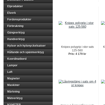
Elprodukter
Elverk
Fordonsprodukter
Förbrukning
Gängverktyg
Handverktyg
Hylsor och hylsnyckelsatser
Knipex polygrip i stor sats
K
125-560
Hållande och spännverktyg
Pris: 4 179 kr
Koordinatbord
Lampor
Luft
Magneter
Maskiner
Märkning
Mätverktyg
NYHETER