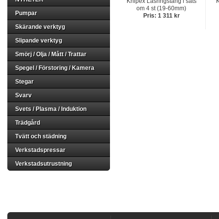
Knipex Låsringstång i sats
K
om 4 st (19-60mm)
Pumpar
Pris: 1 311 kr
Skärande verktyg
Slipande verktyg
Smörj / Olja / Mått / Trattar
Spegel / Förstoring / Kamera
Stegar
Svarv
Svets / Plasma / Induktion
Trädgård
Tvätt och städning
Verkstadspressar
Verkstadsutrustning