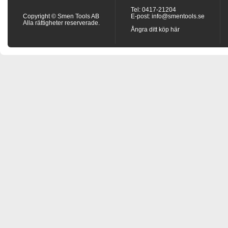
Tel: 0417-21204
Copyright © Smen Tools AB
E-post:
info@smentools.se
Alla rättigheter reserverade.
Ångra ditt köp här