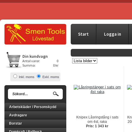
Start
Logga in
Din kundvagn
Antal varor:
0
Summa:
0 kr
Inkl. moms
Exkl. moms
Arbetskläder / Personskydd
Avdragare
Knipex Låsringstång i sats
Kni
om 4st, raka
20
Borstar
Pris: 1 343 kr
Domkraft / Pallbock