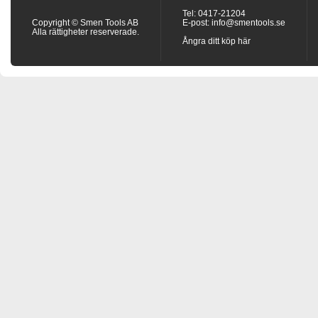
Tel: 0417-21204
Copyright © Smen Tools AB
E-post:
info@smentools.se
Alla rättigheter reserverade.
Ångra ditt köp här