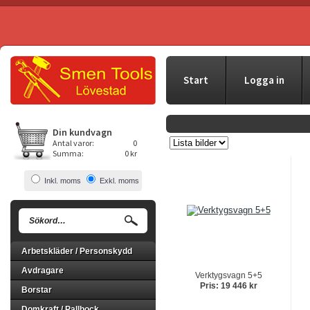
Start
Logga in
Din kundvagn
Antal varor:
0
Summa:
0 kr
Inkl. moms
Exkl. moms
Arbetskläder / Personskydd
Avdragare
Verktygsvagn 5+5
Pris: 19 446 kr
Borstar
Domkraft / Pallbock