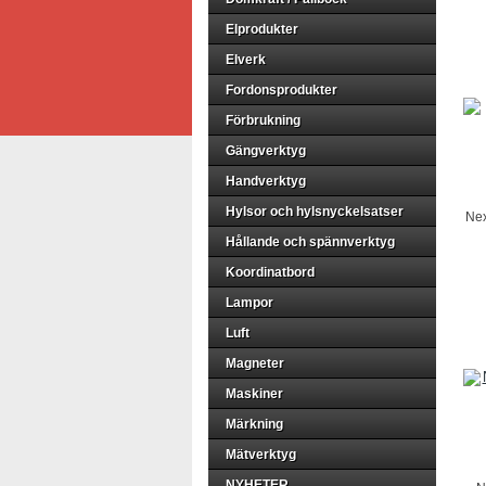
Elprodukter
Elverk
Fordonsprodukter
Förbrukning
Gängverktyg
Handverktyg
Hylsor och hylsnyckelsatser
Nex
Hållande och spännverktyg
Koordinatbord
Lampor
Luft
Magneter
Maskiner
Märkning
Mätverktyg
NYHETER