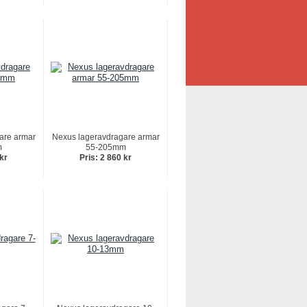
are armar
Nexus lageravdragare armar
m
55-205mm
 kr
Pris: 2 860 kr