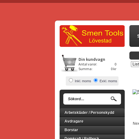
Din kundvagn
Antal varor:
0
Summa:
0 kr
Inkl. moms
Exkl. moms
Arbetskläder / Personskydd
Avdragare
Nex
Borstar
Domkraft / Pallbock