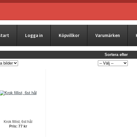
Start
Logga in
Köpvillkor
Varumärken
Sortera efter
Krok fillist, 6st hål
Pris: 77 kr