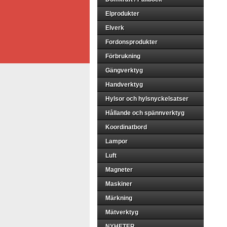
Elprodukter
Elverk
Fordonsprodukter
Förbrukning
Gängverktyg
Handverktyg
Hylsor och hylsnyckelsatser
Hållande och spännverktyg
Koordinatbord
Lampor
Luft
Magneter
Maskiner
Märkning
Mätverktyg
NYHETER