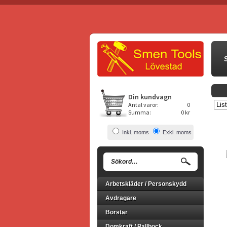
Din kundvagn
Antal varor:
0
Summa:
0 kr
Inkl. moms
Exkl. moms
Arbetskläder / Personskydd
Avdragare
Borstar
Domkraft / Pallbock