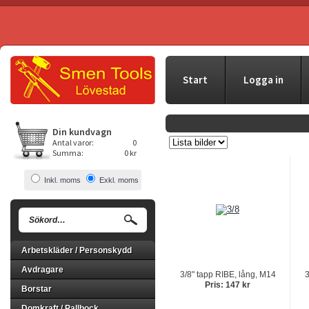
Start
Logga in
Din kundvagn
Antal varor:
0
Summa:
0 kr
Inkl. moms
Exkl. moms
Arbetskläder / Personskydd
Avdragare
3/8" tapp RIBE, lång, M14
3
Pris: 147 kr
Borstar
Domkraft / Pallbock