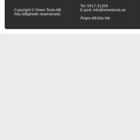
Tel: 0417-21204
Copyright © Smen Tools AB
E-post:
info@smentools.se
Alla rättigheter reserverade.
Ångra ditt köp här