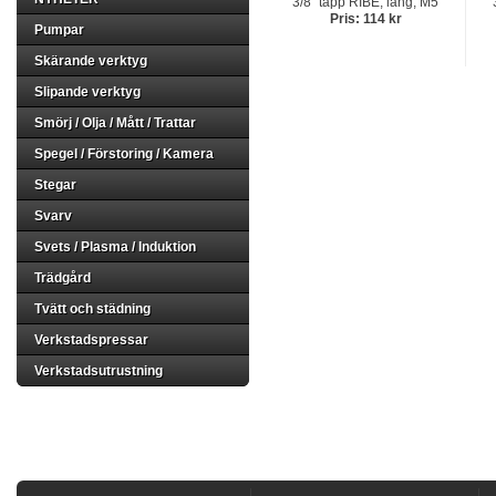
3/8" tapp RIBE, lång, M5
Pris: 114 kr
Pumpar
Skärande verktyg
Slipande verktyg
Smörj / Olja / Mått / Trattar
Spegel / Förstoring / Kamera
Stegar
Svarv
Svets / Plasma / Induktion
Trädgård
Tvätt och städning
Verkstadspressar
Verkstadsutrustning