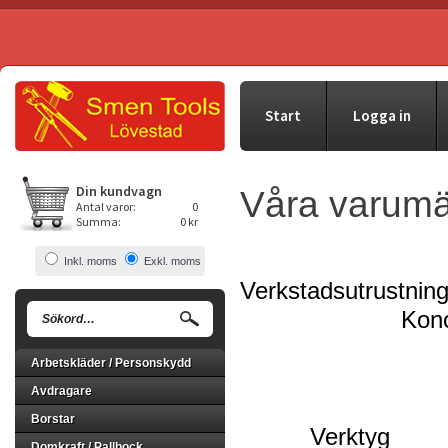
Start
Logga in
Din kundvagn
Våra varumä
Antal varor:
0
Summa:
0 kr
Inkl. moms
Exkl. moms
Verkstadsutru
Konce
Arbetskläder / Personskydd
Avdragare
Borstar
Verktyg 
Domkraft / Pallbock