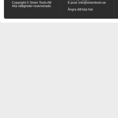
Copyright © Smen Tools AB
E-post:
info@smentools.se
Alla rättigheter reserverade.
Ångra ditt köp här