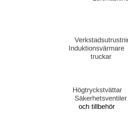
Verkstadsutrustn
Induktionsvä
truckar
Högtryckst
Säkerhetsvent
och tillbehör