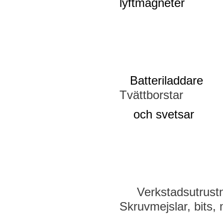
lyftmagneter
Batteriladdare
Tvättborstar Sve
och svetsar
kl
Verkstadsutru
Skruvmejslar, bi