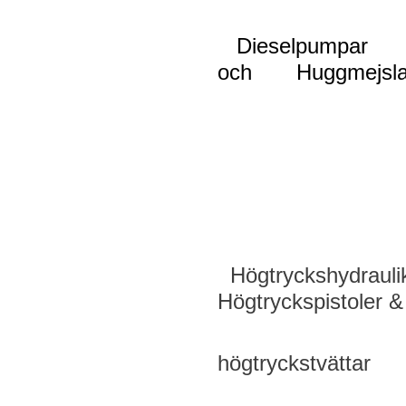
Dieselpum
och Huggmejslar,
högt
Högtryck
Högtryckspisto
til
högtryckstvättar
gä