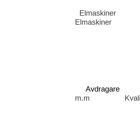
Elmaskine
Elmaskiner Lu
Avdragare
Mom
m.m Kvali