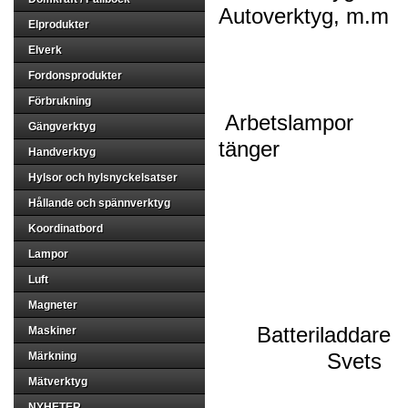
Autoverktyg, m
Elprodukter
Elverk
Fordonsprodukter
Förbrukning
Arbetslampor
Gängverktyg
tänge
Handverktyg
Hylsor och hylsnyckelsatser
Hållande och spännverktyg
Koordinatbord
Lampor
Luft
Magneter
Batteriladdare
Maskiner
Sve
Märkning
Mätverktyg
NYHETER