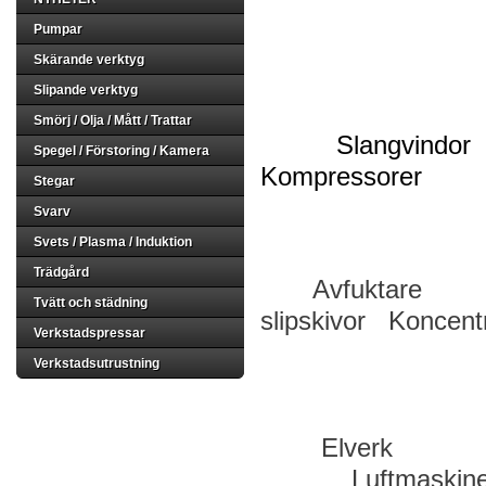
kärnbor
Pumpar
Skärande verktyg
Slipande verktyg
Smörj / Olja / Mått / Trattar
Slangv
Spegel / Förstoring / Kamera
Kompressorer
Stegar
Svarv
Svets / Plasma / Induktion
Trädgård
Avfuktar
Tvätt och städning
slipskivor Konce
Verkstadspressar
Verkstadsutrustning
Elverk Lås- o
Luftmas